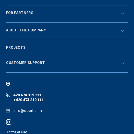
Překontrolovat
FOR PARTNERS
Návody
BECOME A DEALER
ABOUT THE COMPANY
Sign in
History of the company
PROJECTS
Vacancies and personnel policy
News
CUSTOMER SUPPORT
Instructions
Electronic catalog of equipment
420 474 319 111
+420 474 319 111
info@doorhan.fr
Terms of use